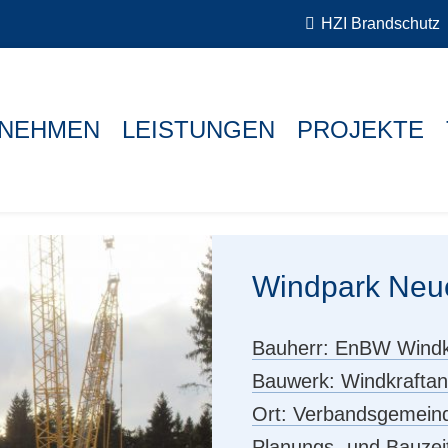
HZI Brandschutz
NEHMEN
LEISTUNGEN
PROJEKTE
Windpark Neu
Bauherr:
EnBW Windk
Bauwerk:
Windkraftan
Ort:
Verbandsgemein
Planungs- und Bauzei