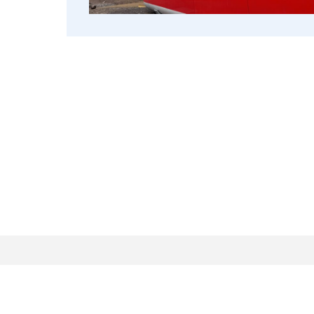
Henneker Zillinger
Beratende Ingenieure PartG mbB