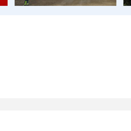
Dr.-Ing. Wulf Zillinger
Prüfingenieur für Baustatik
Martin Henneker, M.Sc.