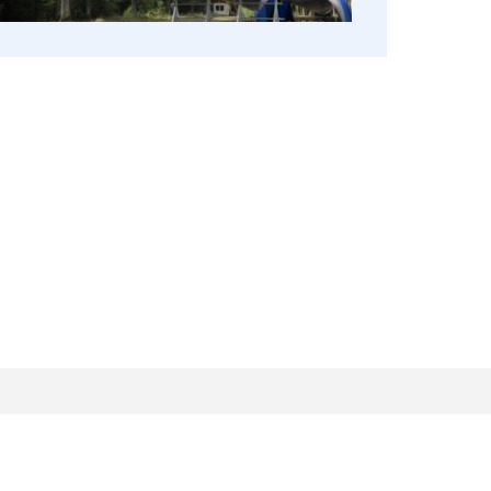
Röhfeldstraße 53
53227 Bonn
Fon 0228 97194-0