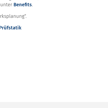
 unter
Benefits
.
rksplanung“.
Prüfstatik